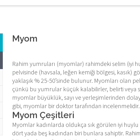
Myom
Rahim yumruları (myomlar) rahimdeki selim (iyi h
pelvisinde (havsala, leğen kemiği bölgesi, kasık) g
yaklaşık % 25-50’sinde bulunur. Myomları olan pe
çünkü bu yumrular küçük kalabilirler, belirti vey
myomlar büyüklük, sayı ve yerleşimlerinden dola
gibi, myomlar bir doktor tarafından incelenmelidir.
Myom Çeşitleri
Myomlar kadınlarda oldukça sık görülen iyi huylu 
dört yada beş kadından biri bunlara sahiptir. Rah