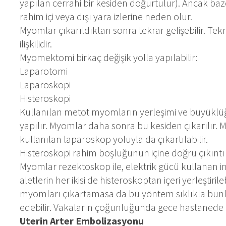
yapılan cerrahi bir kesiden doğurtulur). Ancak ba
rahim içi veya dışı yara izlerine neden olur.
Myomlar çıkarıldıktan sonra tekrar gelişebilir. Tek
ilişkilidir.
Myomektomi birkaç değişik yolla yapılabilir:
Laparotomi
Laparoskopi
Histeroskopi
Kullanılan metot myomların yerleşimi ve büyüklüğü
yapılır. Myomlar daha sonra bu kesiden çıkarılır. 
kullanılan laparoskop yoluyla da çıkartılabilir.
Histeroskopi rahim boşluğunun içine doğru çıkıntı
Myomlar rezektoskop ile, elektrik gücü kullanan ince 
aletlerin her ikisi de histeroskoptan içeri yerleştiri
myomları çıkartamasa da bu yöntem sıklıkla bun
edebilir. Vakaların çoğunluğunda gece hastaned
Uterin Arter Embolizasyonu