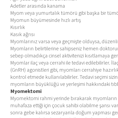
Adetler arasında kanama
Myom veya yumurtalık tümörü gibi başka bir tüm
Myomun büyümesinde hızlı artış
Kısırlık
Kasık ağrısı
Myomlarınız varsa veya geçmişte olduysa, düzenli 
Myomların belirtilerine sahipseniz hemen doktorun
sebep olmadıkça cinsel aktivitenizi kısıtlamaya ge
Myomlar ilaç veya cerrahi ile tedavi edilebilirler. 
(GnRH) agonistleri gibi, myomları cerrahiye hazırl
kontrol etmede kullanılabilirler. Tedavi seçimi siz
myomların büyüklüğü ve yerleşimi hakkındaki tıbbi 
Myomektomi
Myomektomi rahmi yerinde bırakarak myomların ce
muhafaza ettiği için çocuk sahibi olabilme şansı 
sonra gebe kalırsa sezaryanla doğum yapması ger