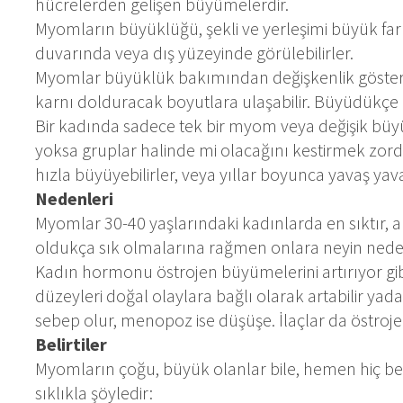
hücrelerden gelişen büyümelerdir.
Myomların büyüklüğü, şekli ve yerleşimi büyük farkl
duvarında veya dış yüzeyinde görülebilirler.
Myomlar büyüklük bakımından değişkenlik gösterir
karnı dolduracak boyutlara ulaşabilir. Büyüdükçe ra
Bir kadında sadece tek bir myom veya değişik büyü
yoksa gruplar halinde mi olacağını kestirmek zordu
hızla büyüyebilirler, veya yıllar boyunca yavaş yava
Nedenleri
Myomlar 30-40 yaşlarındaki kadınlarda en sıktır, a
oldukça sık olmalarına rağmen onlara neyin nede
Kadın hormonu östrojen büyümelerini artırıyor gib
düzeyleri doğal olaylara bağlı olarak artabilir yada
sebep olur, menopoz ise düşüşe. İlaçlar da östrojen
Belirtiler
Myomların çoğu, büyük olanlar bile, hemen hiç belir
sıklıkla şöyledir: