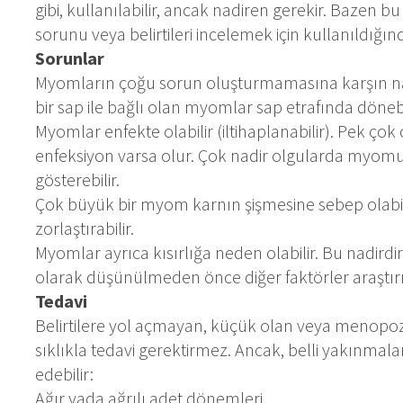
gibi, kullanılabilir, ancak nadiren gerekir. Bazen bu
sorunu veya belirtileri incelemek için kullanıldığı
Sorunlar
Myomların çoğu sorun oluşturmamasına karşın nad
bir sap ile bağlı olan myomlar sap etrafında dönebil
Myomlar enfekte olabilir (iltihaplanabilir). Pek ço
enfeksiyon varsa olur. Çok nadir olgularda myomun 
gösterebilir.
Çok büyük bir myom karnın şişmesine sebep olabil
zorlaştırabilir.
Myomlar ayrıca kısırlığa neden olabilir. Bu nadirdir
olarak düşünülmeden önce diğer faktörler araştırı
Tedavi
Belirtilere yol açmayan, küçük olan veya menopo
sıklıkla tedavi gerektirmez. Ancak, belli yakınmalar v
edebilir:
Ağır yada ağrılı adet dönemleri