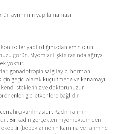
örün ayrımının yapılamaması
kontroller yaptırdığınızdan emin olun.
uzu görün. Myomlar ilişki sırasında ağrıya
rek yoktur.
İlaçlar, gonadotropin salgılayıcı hormon
ık için geçici olarak küçültmede ve kanamayı
in kendi istekleriniz ve doktorunuzun
önerileri gibi etkenlere bağlıdır.
rrahi çıkarılmasıdır. Kadın rahmini
vardır. Bir kadın gerçekten myomektomiden
ekebilir (bebek annenin karnına ve rahmine