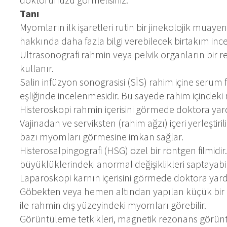
Tanı
Myomların ilk işaretleri rutin bir jinekolojik muayen
hakkında daha fazla bilgi verebilecek birtakım inc
Ultrasonografi rahmin veya pelvik organların bir r
kullanır.
Salin infüzyon sonograsisi (SİS) rahim içine serum f
eşliğinde incelenmesidir. Bu sayede rahim içindeki
Histeroskopi rahmin içerisini görmede doktora yardı
Vajinadan ve serviksten (rahim ağzı) içeri yerleştir
bazı myomları görmesine imkan sağlar.
Histerosalpingografi (HSG) özel bir röntgen filmidir
büyüklüklerindeki anormal değişiklikleri saptayabil
Laparoskopi karnın içerisini görmede doktora yardım
Göbekten veya hemen altından yapılan küçük bir kes
ile rahmin dış yüzeyindeki myomları görebilir.
Görüntüleme tetkikleri, magnetik rezonans görüntü