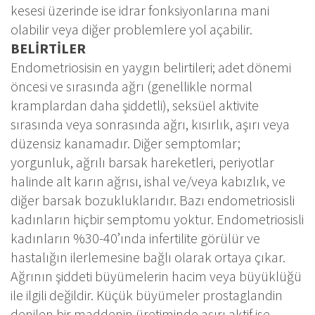
kesesi üzerinde ise idrar fonksiyonlarına mani
olabilir veya diğer problemlere yol açabilir.
BELİRTİLER
Endometriosisin en yaygın belirtileri; adet dönemi
öncesi ve sırasında ağrı (genellikle normal
kramplardan daha şiddetli), seksüel aktivite
sırasında veya sonrasında ağrı, kısırlık, aşırı veya
düzensiz kanamadır. Diğer semptomlar;
yorgunluk, ağrılı barsak hareketleri, periyotlar
halinde alt karın ağrısı, ishal ve/veya kabızlık, ve
diğer barsak bozukluklarıdır. Bazı endometriosisli
kadınların hiçbir semptomu yoktur. Endometriosisli
kadınların %30-40’ında infertilite görülür ve
hastalığın ilerlemesine bağlı olarak ortaya çıkar.
Ağrının şiddeti büyümelerin hacim veya büyüklüğü
ile ilgili değildir. Küçük büyümeler prostaglandin
denilen bir maddenin üretiminde aşırı aktif ise