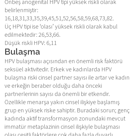
Onbeş anogenital HPV tipi yüksek riskli olarak
belirlenmiştir:
16,18,31,33,35,39,45,51,52,56,58,59,68,73,82.
Üç HPV tipi ise ‘olası’ yüksek riskli olarak kabul
edilmektedir: 26,53,66.
Düşük riskli HPV: 6,11
Bulaşma
HPV bulaşması açısından en önemli risk faktörü
seksüel aktivitedir. Erkek ve kadınlarda HPV
bulaşma riski cinsel partner sayısı ile artar ve kadın
ve erkeğin beraber olduğu daha önceki
partnerlerinin sayısı da önemli bir etkendir.
Özellikle menarşa yakın cinsel ilişkiye başlamış
grup en yüksek riske sahiptir. Buradaki sorun; genç
kadında aktif transformasyon zonundaki mevcut
immatür metaplazinin cinsel ilişkiyle bulaşması
olası çeşitli faktörlere çok daha fazla duyarlı