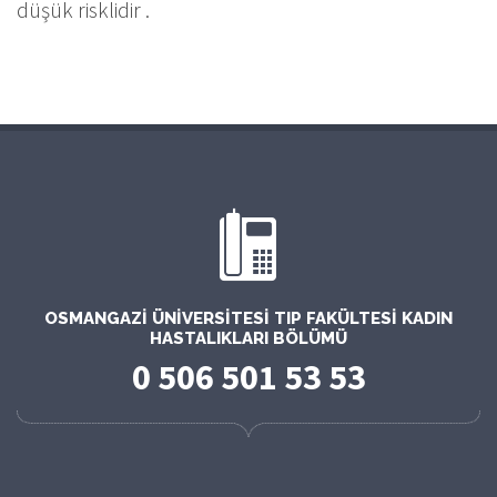
düşük risklidir .
OSMANGAZI ÜNIVERSITESI TIP FAKÜLTESI KADIN
HASTALIKLARI BÖLÜMÜ
0 506 501 53 53