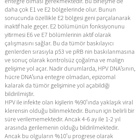
entegre olması gerekmektedir. Bu birleşme de
daha çok E1 ve E2 bölgelerinde olur. Bunun
sonucunda özellikle E2 bölgesi geni parçalanarak
inaktif hale geçer. E2 bölümünün fonksiyonunu
yitirmesi E6 ve E7 bölümlerinin aktif olarak
çalışmasını sağlar. Bu da tümör baskılayıcı
genlerden sırasıyla p53 ve pRB nin baskılanmasına
ve sonuç olarak kontrolsüz çoğalma ve malign
gelişime yol açar. Nadir durumlarda, HPV DNA’sının,
hücre DNA’sına entegre olmadan, epizomal
kalarak da tümör gelişimine yol açabildiği
bildirilmiştir.
HPV ile infekte olan kişilerin %90’ında yaklaşık viral
klerensin olduğu bilinmektedir. Bunun için belirli bir
süre verilememektedir. Ancak 4-6 ay ile 1-2 yıl
arasında gerilemenin olduğu bildirilmektedir.
Ancak bu olguların %10’u progrese olarak