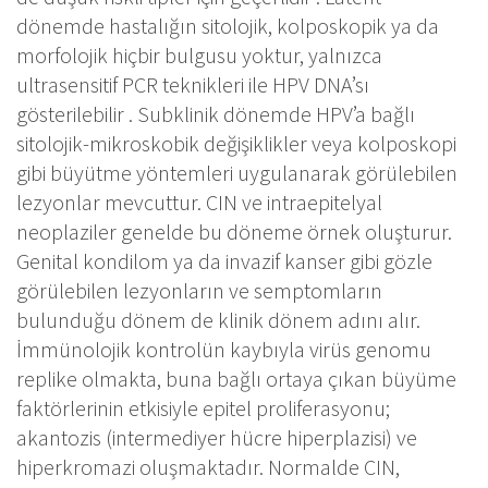
dönemde hastalığın sitolojik, kolposkopik ya da
morfolojik hiçbir bulgusu yoktur, yalnızca
ultrasensitif PCR teknikleri ile HPV DNA’sı
gösterilebilir . Subklinik dönemde HPV’a bağlı
sitolojik-mikroskobik değişiklikler veya kolposkopi
gibi büyütme yöntemleri uygulanarak görülebilen
lezyonlar mevcuttur. CIN ve intraepitelyal
neoplaziler genelde bu döneme örnek oluşturur.
Genital kondilom ya da invazif kanser gibi gözle
görülebilen lezyonların ve semptomların
bulunduğu dönem de klinik dönem adını alır.
İmmünolojik kontrolün kaybıyla virüs genomu
replike olmakta, buna bağlı ortaya çıkan büyüme
faktörlerinin etkisiyle epitel proliferasyonu;
akantozis (intermediyer hücre hiperplazisi) ve
hiperkromazi oluşmaktadır. Normalde CIN,