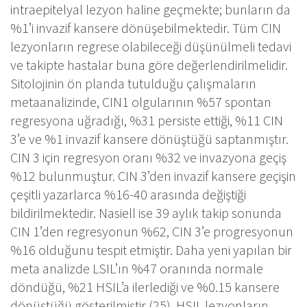
intraepitelyal lezyon haline geçmekte; bunların da
%1’i invazif kansere dönüşebilmektedir. Tüm CIN
lezyonların regrese olabileceği düşünülmeli tedavi
ve takipte hastalar buna göre değerlendirilmelidir.
Sitolojinin ön planda tutulduğu çalışmaların
metaanalizinde, CIN1 olgularının %57 spontan
regresyona uğradığı, %31 persiste ettiği, %11 CIN
3’e ve %1 invazif kansere dönüştüğü saptanmıştır.
CIN 3 için regresyon oranı %32 ve invazyona geçiş
%12 bulunmuştur. CIN 3’den invazif kansere geçişin
çeşitli yazarlarca %16-40 arasında değiştiği
bildirilmektedir. Nasiell ise 39 aylık takip sonunda
CIN 1’den regresyonun %62, CIN 3’e progresyonun
%16 olduğunu tespit etmiştir. Daha yeni yapılan bir
meta analizde LSIL’ın %47 oranında normale
döndüğü, %21 HSIL’a ilerlediği ve %0.15 kansere
dönüştüğü gösterilmiştir (25). HSIL lezyonların