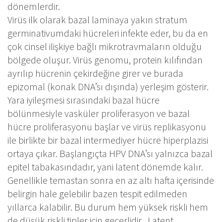
dönemlerdir.
Virüs ilk olarak bazal laminaya yakın stratum
germinativumdaki hücreleri infekte eder, bu da en
çok cinsel ilişkiye bağlı mikrotravmaların olduğu
bölgede oluşur. Virüs genomu, protein kılıfından
ayrılıp hücrenin çekirdeğine girer ve burada
epizomal (konak DNA’sı dışında) yerleşim gösterir.
Yara iyileşmesi sırasındaki bazal hücre
bölünmesiyle vasküler proliferasyon ve bazal
hücre proliferasyonu başlar ve virüs replikasyonu
ile birlikte bir bazal intermediyer hücre hiperplazisi
ortaya çıkar. Başlangıçta HPV DNA’sı yalnızca bazal
epitel tabakasındadır, yani latent dönemde kalır.
Genellikle temastan sonra en az altı hafta içerisinde
belirgin hale gelebilir bazen tespit edilmeden
yıllarca kalabilir. Bu durum hem yüksek riskli hem
de düşük riskli tipler için geçerlidir . Latent