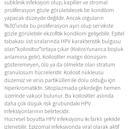
subklinik infeksiyon olup, kapiller ve stromal
proliferasyon gözle görülebilecek bir kondilom
yapacak düzeyde değildir. Ancak olguların
%30’unda bu proliferasyon aşırı olup servikste
gözle görülebilir ekzofitik kondilom gelişebilir. Epitel
tabakası üst sıralarında HPV karakteristik bulgusu
olan”koilositoz”ortaya çıkar (KoilosYunanca boşluk
anlamına gelir). Koilositler malign dönüşüm
gösteremeyen, ölü ya da ölmekte olan stratum
granulosum hücreleridir. Koilosit nükleusu
düzensiz ve virüs partikülleri ile dolu olduğu için
hiperkromatiktir. Sitoplazmada çekirdeğin hemen
üzerinde vakuol bulunur. Bu koilositler aslında
daha çok düşük risk grubundaki HPV
infeksiyonlarının belirtecidir.
Hücresel boyutta HPV infeksiyonu iki farklı şekilde
izlenebilir. Epizomal infeksiyonda viral olarak aktif